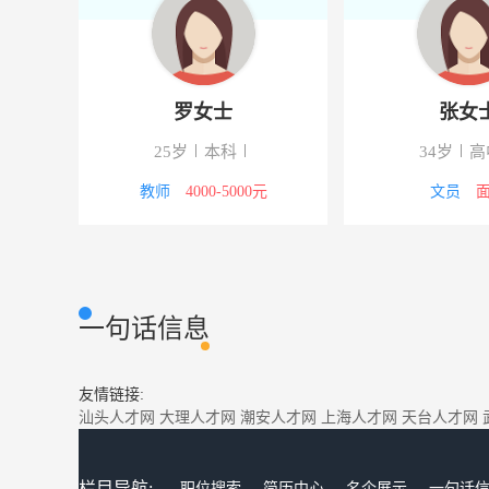
罗女士
张女
下
25岁
本科
34岁
高
5000元
教师
4000-5000元
文员
一句话信息
友情链接:
汕头人才网
大理人才网
潮安人才网
上海人才网
天台人才网
栏目导航:
职位搜索
简历中心
名企展示
一句话