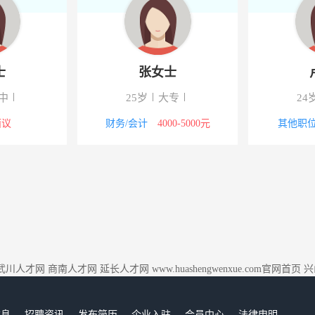
士
张女士
中
25岁
大专
24
面议
财务/会计
4000-5000元
其他职
武川人才网
商南人才网
延长人才网
www.huashengwenxue.com官网首页
兴
信息
招聘资讯
发布简历
企业入驻
会员中心
法律申明