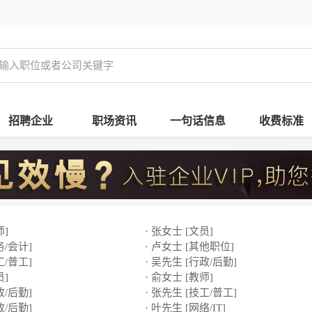
招聘企业
职场资讯
一句话信息
收费标准
师]
· 张女士 [文员]
务/会计]
· 卢女士 [其他职位]
工/普工]
· 吴先生 [行政/后勤]
员]
· 俞女士 [教师]
政/后勤]
· 张先生 [技工/普工]
政/后勤]
· 叶先生 [网络/IT]